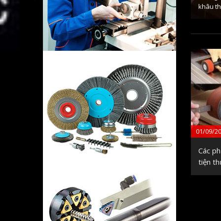
khâu th
01/09/2
Các ph
tiện t