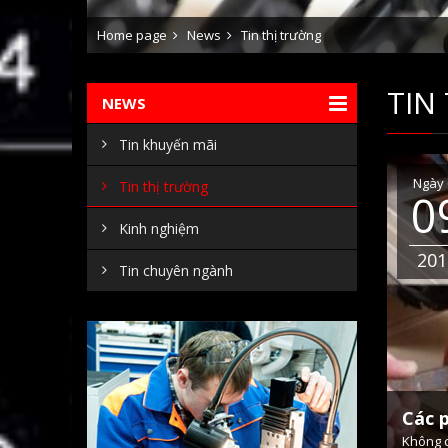
Home page
News
Tin thị trường
TIN
NEWS
Tin khuyến mãi
Ngày 
Tin thị trường
0
Kinh nghiệm
201
Tin chuyên ngành
Các 
Không c