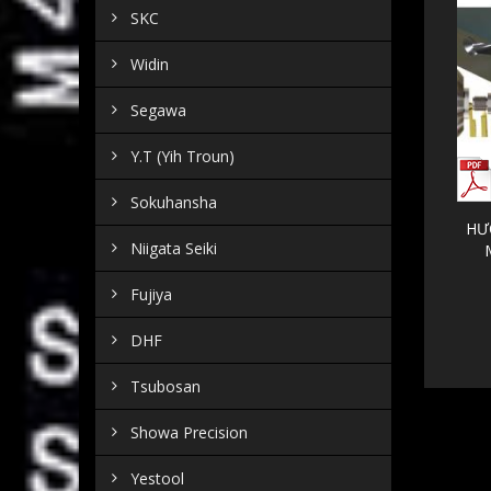
SKC
Widin
Segawa
Y.T (Yih Troun)
Sokuhansha
HƯ
Niigata Seiki
Fujiya
DHF
Tsubosan
Showa Precision
Yestool