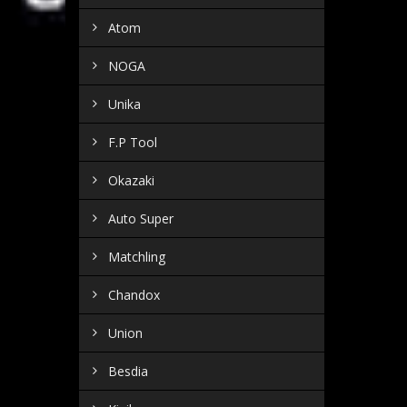
Atom
NOGA
Unika
F.P Tool
Okazaki
Auto Super
Matchling
Chandox
Union
Besdia