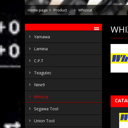
Home page
Product
Whizcut
WHI
Yamawa
Lamina
C.P.T
Teagutec
Nine9
Whizcut
CATA
Segawa Tool
Union Tool