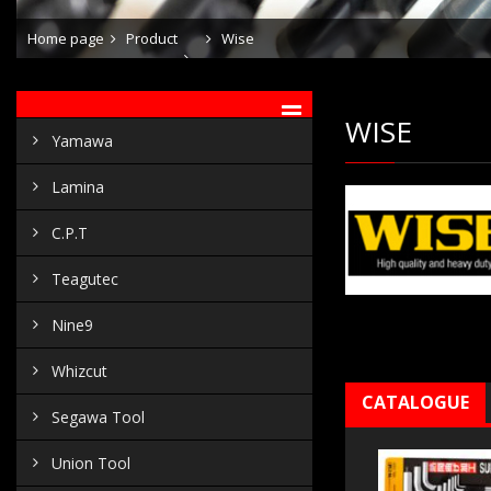
Home page
Product
Wise
WISE
Yamawa
Lamina
C.P.T
Teagutec
Nine9
Whizcut
CATALOGUE
Segawa Tool
Union Tool