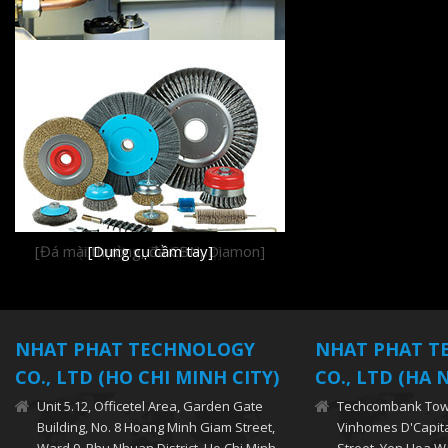
[Đá mài thường, đá CBN, Diamon]
[Chổi bàn chải công nghiệp]
[Dao cho máy tiện Swiss]
www.nhatphattools.com
[Mài phủ lại dụng cụ cắt]
[Dụng cụ đánh bóng]
[Dụng cụ cầm tay]
[Phụ tùng máy]
NHAT PHAT TECHNOLOGY
NHAT PHAT T
CO., LTD (HO CHI MINH CITY)
CO., LTD (HA 
Unit 5.12, Officetel Area, Garden Gate
Techcombank Towe
Building, No. 8 Hoang Minh Giam Street,
Vinhomes D'Capita