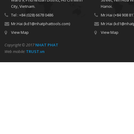
Ward 9, Phu Nhuan District, Ho Chi Minh
Street, Yen Hoa Wa
City, Vietnam.
Hanoi.
Tel : +84 (028) 6678 0486
Mr.Hai (+84 908 81
Mr.Hai (kd1@nhatphattools.com)
Mr.Hai (kd1@nhat
View Map
View Map
Copyright © 2017
NHAT PHAT
Web mobile:
TRUST.vn