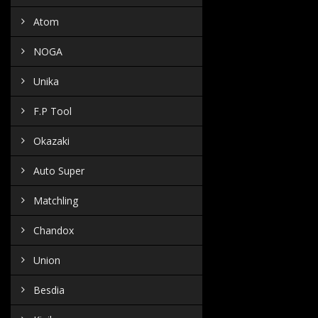
Atom
NOGA
Unika
F.P Tool
Okazaki
Auto Super
Matchling
Chandox
Union
Besdia