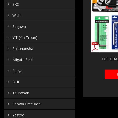
SKC
Widin
Segawa
Y.T (Yih Troun)
Sokuhansha
LỤC GIÁC
Niigata Seiki
Fujiya
DHF
Tsubosan
Showa Precision
Yestool