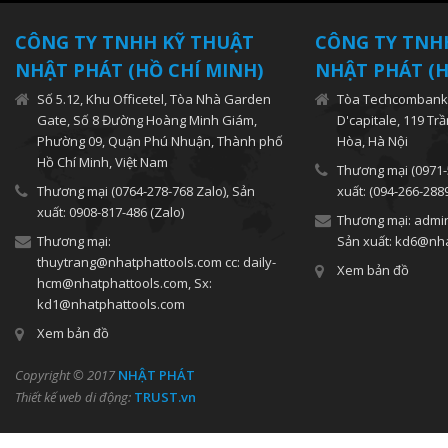
CÔNG TY TNHH KỸ THUẬT
CÔNG TY TNH
NHẬT PHÁT (HỒ CHÍ MINH)
NHẬT PHÁT (H
Số 5.12, Khu Officetel, Tòa Nhà Garden
Tòa Techcombank,
Gate, Số 8 Đường Hoàng Minh Giám,
D'capitale, 119 Tr
Phường 09, Quận Phú Nhuận, Thành phố
Hòa, Hà Nội
Hồ Chí Minh, Việt Nam
Thương mại (0971-
Thương mại (0764-278-768 Zalo), Sản
xuất: (094-266-288
xuất: 0908-817-486 (Zalo)
Thương mại: admi
Thương mại:
Sản xuất: kd6@nh
thuytrang@nhatphattools.com cc: daily-
Xem bản đồ
hcm@nhatphattools.com, Sx:
kd1@nhatphattools.com
Xem bản đồ
Copyright © 2017
NHẬT PHÁT
Thiết kế web di động:
TRUST.vn