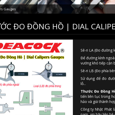
ers Gauges
ỚC ĐO ĐỒNG HỒ | DIAL CALIP
Sê-ri LA (Đo đường k
Để đường kính ngoài,
vướng khó tiếp cận 
Sê-ri LB (Đo phía bê
Sử dụng để đo đườn
lỗ...
Thước Đo Đồng Hồ
tiến liên tục trong 
hảo và giá thành hợp
Công ty Nhật Phát là
nam, xin hãy liên hệ