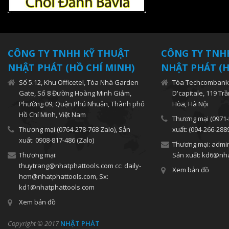
CÔNG TY TNHH KỸ THUẬT
CÔNG TY TNH
NHẬT PHÁT (HỒ CHÍ MINH)
NHẬT PHÁT (H
Số 5.12, Khu Officetel, Tòa Nhà Garden
Tòa Techcombank,
Gate, Số 8 Đường Hoàng Minh Giám,
D'capitale, 119 Tr
Phường 09, Quận Phú Nhuận, Thành phố
Hòa, Hà Nội
Hồ Chí Minh, Việt Nam
Thương mại (0971-
Thương mại (0764-278-768 Zalo), Sản
xuất: (094-266-288
xuất: 0908-817-486 (Zalo)
Thương mại: admi
Thương mại:
Sản xuất: kd6@nh
thuytrang@nhatphattools.com cc: daily-
Xem bản đồ
hcm@nhatphattools.com, Sx:
kd1@nhatphattools.com
Xem bản đồ
Copyright © 2017
NHẬT PHÁT