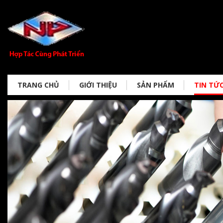
TRANG CHỦ
GIỚI THIỆU
SẢN PHẨM
TIN TỨ