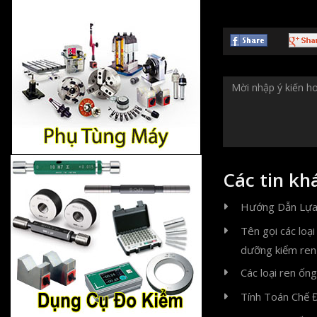
Các tin kh
Hướng Dẫn Lựa
Tên gọi các loạ
dưỡng kiểm ren
Các loại ren ống
Tính Toán Chế 