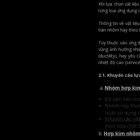
Khi lựa chọn vật liệ
từng loại ứng dụng c
Thông tin về vật li
hàn nhôm hay theo k
Tùy thuộc vào ứng d
vùng ảnh hưởng nhiệ
(ductility), hay yêu
nhiệt độ cao (servic
2.1.
Khuyến cáo lự
a.
Nhóm hợp ki
Độ bền kéo tro
Nhóm này thườ
hoặc sử dụng l
Khuyến cáo vật
mòn hóa chất t
b.
Hợp kim nhôm