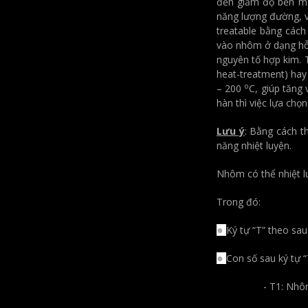
đến giảm độ bền một
năng lượng đường, v
treatable bằng cách
vào nhôm ở dạng hỗn
nguyên tố hợp kim. T
heat-treatment) hay 
o
– 200
C, giúp tăng
hàn thì việc lựa chọn
Lưu ý
: Bằng cách t
năng nhiệt luyện.
Nhôm có thể nhiệt l
Trong đó:
Ký tự “T” theo sau
●
Con số sau ký tự “
●
- T1: Nhôm được gi