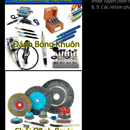
nhiệt luyện
(non-h
8, 9. Các nhóm ph