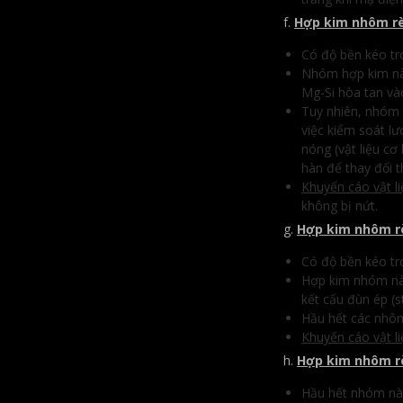
f.
Hợp kim nhôm r
Có độ bền kéo tr
Nhóm hợp kim này
Mg-Si hòa tan và
Tuy nhiên, nhóm 
việc kiểm soát lư
nóng (vật liệu 
hàn để thay đổi 
Khuyến cáo vật l
không bị nứt.
g.
Hợp kim nhôm r
Có độ bền kéo tr
Hợp kim nhóm nà
kết cấu đùn ép (s
Hầu hết các nhôm
Khuyến cáo vật l
h.
Hợp kim nhôm r
Hầu hết nhóm này