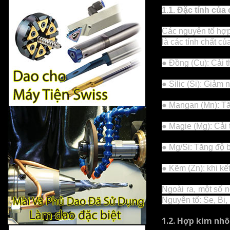
1.1. Đặc tính của
Các nguyên tố hợp
là các tính chất củ
● Đồng (Cu): Cải t
● Silic (Si): Giảm 
● Mangan (Mn): Tă
● Magie (Mg): Cải
● Mg/Si: Tăng độ b
● Kẽm (Zn): khi kế
Ngoài ra, một số n
Nguyên tố: Se, Bi,
1.2. Hợp kim nh