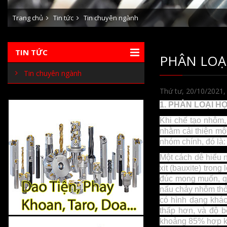
Trang chủ
Tin tức
Tin chuyên ngành
TIN TỨC
PHÂN LOẠ
Tin chuyên ngành
Thứ tư, 20/10/2021
1.
PHÂN LOẠI H
Khi chế tạo nhôm,
nhằm cải thiện mộ
nhóm chính, đó là:
Một cách dễ hiểu 
xit (bauxite) tron
đúc mong muốn, qu
nấu chảy nhôm thỏi
có hình dạng khá
thấp hơn, và độ b
khoảng 85% hợp k