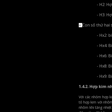
- H2: Hợp kim
- H3: Hợp kim 
Con số thứ hai 
●
- Hx2: biến
-
Hx4: B
- Hx6: Biến
- Hx8: Biến 
-
Hx9: B
1.4.2. Hợp kim n
Với các nhóm hợp ki
tố hợp kim với nhôm
nhôm khi tăng nhiệt