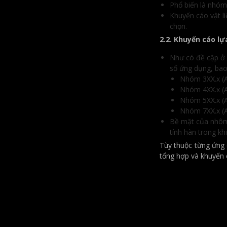
Phổ biến là nhóm
Khuyến cáo vật li
chọn.
2.2.
Khuyến cáo lự
Như có đề cập ở 
số ứng dụng, ba
Nhóm 3XX.x (Al
Nhóm 4XX.x (Al
Nhóm 5XX.x (Al
Nhóm 7XX.x (Al
Bề mặt của nhôm 
tính hàn trong kh
Tùy thuộc từng ứng 
tổng hợp và khuyến 