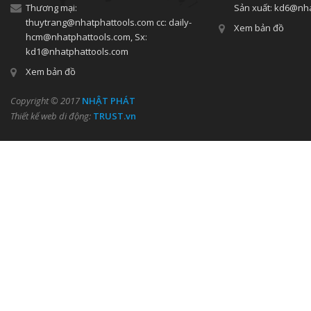
Thương mại:
Sản xuất: kd6@nh
thuytrang@nhatphattools.com cc: daily-
Xem bản đồ
hcm@nhatphattools.com, Sx:
kd1@nhatphattools.com
Xem bản đồ
Copyright © 2017
NHẬT PHÁT
Thiết kế web di động:
TRUST.vn