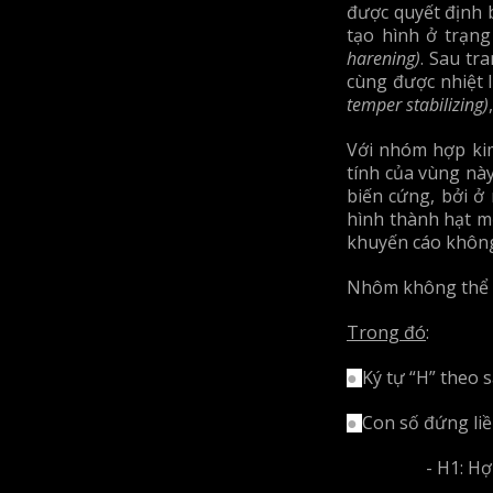
được quyết định 
tạo hình ở trạng
harening)
. Sau tr
cùng được nhiệt 
temper stabilizing)
Với nhóm hợp kim
tính của vùng nà
biến cứng, bởi ở 
hình thành hạt mớ
khuyến cáo không 
Nhôm không thể n
Trong đó
:
Ký tự “H” theo 
●
Con số đứng liề
●
- H1: Hợp kim