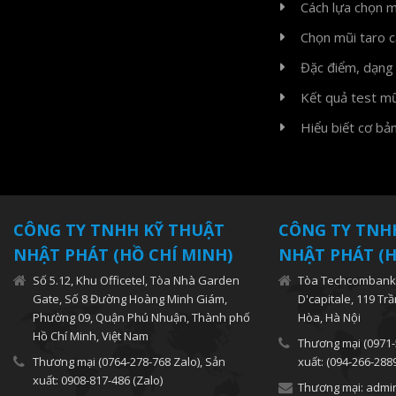
Cách lựa chọn m
Chọn mũi taro cắ
Đặc điểm, dạng 
Kết quả test m
Hiểu biết cơ bả
CÔNG TY TNHH KỸ THUẬT
CÔNG TY TNH
NHẬT PHÁT (HỒ CHÍ MINH)
NHẬT PHÁT (H
Số 5.12, Khu Officetel, Tòa Nhà Garden
Tòa Techcombank,
Gate, Số 8 Đường Hoàng Minh Giám,
D'capitale, 119 Tr
Phường 09, Quận Phú Nhuận, Thành phố
Hòa, Hà Nội
Hồ Chí Minh, Việt Nam
Thương mại (0971-
Thương mại (0764-278-768 Zalo), Sản
xuất: (094-266-288
xuất: 0908-817-486 (Zalo)
Thương mại: admi