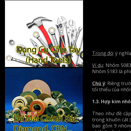
Trong đó
: ý nghĩ
Ví dụ
: Nhôm 5083
Nhôm 5183 là phi
Chú ý
: Riêng trư
tối thiểu của nhô
1.3. Hợp kim nh
Theo như đề cập 
trong khuôn cát
bao gồm 9 nhóm.