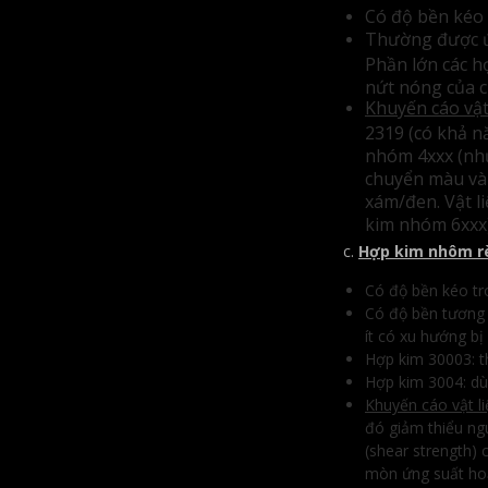
Có độ bền kéo 
Thường được ứn
Phần lớn các h
nứt nóng của 
Khuyến cáo vật
2319 (có khả n
nhóm 4xxx (như
chuyển màu vàn
xám/đen. Vật l
kim nhóm 6xxx)
c.
Hợp kim nhôm r
Có độ bền kéo tr
Có độ bền tương đ
ít có xu hướng bị
Hợp kim 30003: th
Hợp kim 3004: dù
Khuyến cáo vật l
đó giảm thiểu ng
(shear strength)
mòn ứng suất hoặ