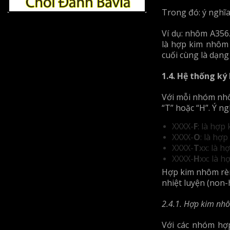
Trong đó: ý nghĩa
Ví dụ: nhôm A356.
là hợp kim nhôm 
cuối cùng là dạng
1.4. Hệ thống ký
Với mỗi nhóm nhôm
“T” hoặc “H”. Ý n
XXXX-
F
: là hợp
XXXX-
O
: là hợ
XXXX-
T
xx: là 
XXXX-
H
xx: là 
Hợp kim nhôm rè
nhiệt luyện (non-
2.4.1. Hợp kim nhô
Với các nhóm hợ