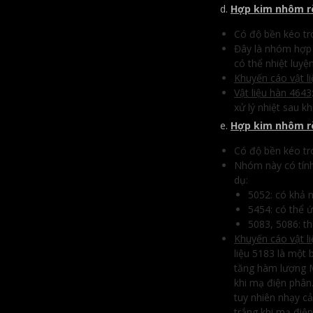
d.
Hợp kim nhôm r
Có độ bền kéo tr
Đây là nhóm hợp 
có thể nhiệt luyện
Khuyến cáo vật l
Vật liệu hàn 4643
xử lý nhiệt sau kh
e.
Hợp kim nhôm r
Có độ bền kéo tr
Nhóm này có tính 
dụ:
5052: có khả 
5454: có thể 
5083, 5086: t
Khuyến cáo vật l
liệu 5183 là một
tăng hàm lượng M
khi mạ điện phân.
tuy nhiên nhạy c
trắng khi mạ điện