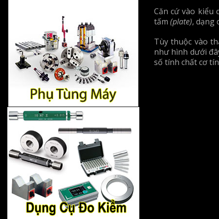
Căn cứ vào kiểu 
tấm
(plate)
, dạng
Tùy thuộc vào t
như hình dưới đây
số tính chất cơ t